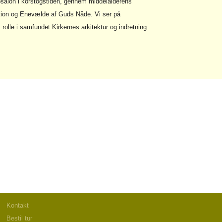
Absalon i korstogstiden, gennem middelalderens
ion og Enevælde af Guds Nåde. Vi ser på
 rolle i samfundet Kirkernes arkitektur og indretning
Kontakt
Bestil tur