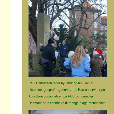
Paul Hartvigson leder byvandring.nu. Han er
historiker, geograf, og meritlærer. Han underviser på
Turistføreruddannelsen på RUC og formidler
Danmark og København til mange slags mennesker.