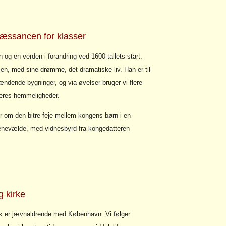
æssancen for klasser
 og en verden i forandring ved 1600-tallets start.
orien, med sine drømme, det dramatiske liv. Han er til
ændende bygninger, og via øvelser bruger vi flere
 deres hemmeligheder.
er om den bitre feje mellem kongens børn i en
enevælde, med vidnesbyrd fra kongedatteren
 kirke
 er jævnaldrende med København. Vi følger