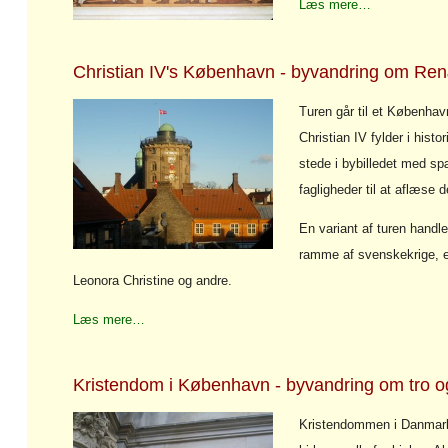
Læs mere…
Christian IV's København - byvandring om Ren
Turen går til et København
Christian IV fylder i hist
stede i bybilledet med sp
fagligheder til at aflæse
En variant af turen handl
ramme af svenskekrige, 
Leonora Christine og andre.
Læs mere…
Kristendom i København - byvandring om tro og
Kristendommen i Danmark