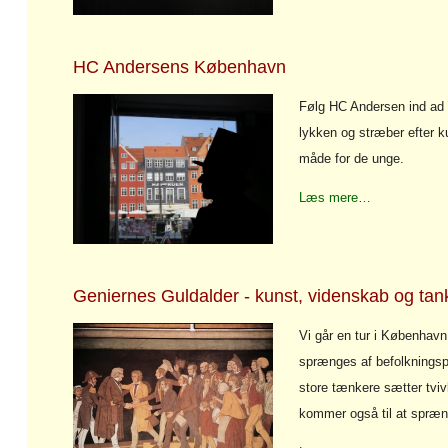
HC Andersens København
Følg HC Andersen ind ad 
lykken og stræber efter k
måde for de unge.
Læs mere…
Geniernes Guldalder - kunst, videnskab og tank
Vi går en tur i København 
sprænges af befolkningsp
store tænkere sætter tviv
kommer også til at spræn