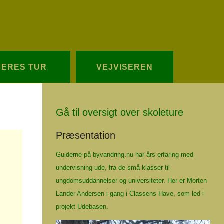
Redigér
SenesteRettelser
Historik
Indstillinger
JERES TUR
VEJVISEREN
Gå til oversigt over skoleture
Præsentation
Guiderne på byvandring.nu har års erfaring med
undervisning ude, fra de små klasser til
ungdomsuddannelser og universiteter. Her er Morten
Lander Andersen i gang i Classens Have, som led i
projekt
Udebasen
.