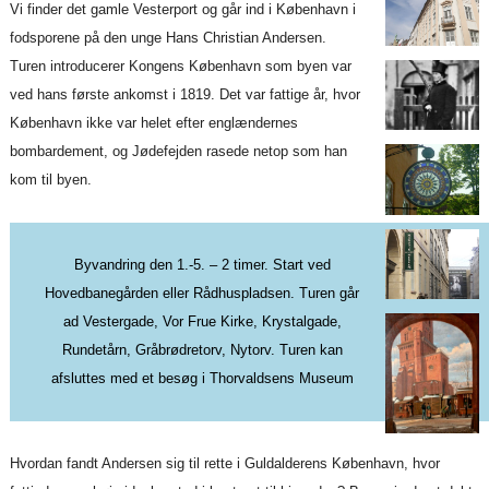
Vi finder det gamle Vesterport og går ind i København i
fodsporene på den unge Hans Christian Andersen.
Turen introducerer Kongens København som byen var
ved hans første ankomst i 1819. Det var fattige år, hvor
København ikke var helet efter englændernes
bombardement, og Jødefejden rasede netop som han
kom til byen.
Byvandring den 1.-5. – 2 timer. Start ved
Hovedbanegården eller Rådhuspladsen. Turen går
ad Vestergade, Vor Frue Kirke, Krystalgade,
Rundetårn, Gråbrødretorv, Nytorv. Turen kan
afsluttes med et besøg i Thorvaldsens Museum
Hvordan fandt Andersen sig til rette i Guldalderens København, hvor