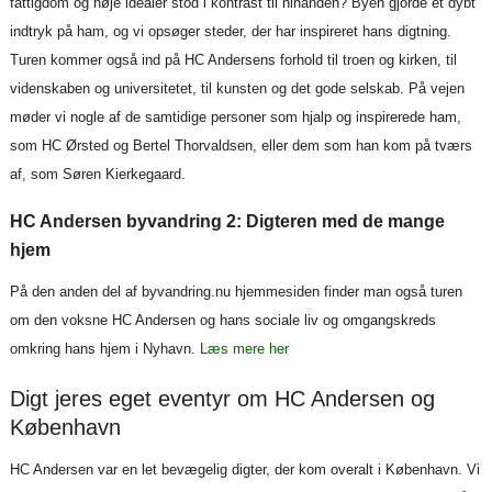
fattigdom og høje idealer stod i kontrast til hinanden? Byen gjorde et dybt
indtryk på ham, og vi opsøger steder, der har inspireret hans digtning.
Turen kommer også ind på HC Andersens forhold til troen og kirken, til
videnskaben og universitetet, til kunsten og det gode selskab. På vejen
møder vi nogle af de samtidige personer som hjalp og inspirerede ham,
som HC Ørsted og Bertel Thorvaldsen, eller dem som han kom på tværs
af, som Søren Kierkegaard.
HC Andersen byvandring 2: Digteren med de mange
hjem
På den anden del af byvandring.nu hjemmesiden finder man også turen
om den voksne HC Andersen og hans sociale liv og omgangskreds
omkring hans hjem i Nyhavn.
Læs mere her
Digt jeres eget eventyr om HC Andersen og
København
HC Andersen var en let bevægelig digter, der kom overalt i København. Vi