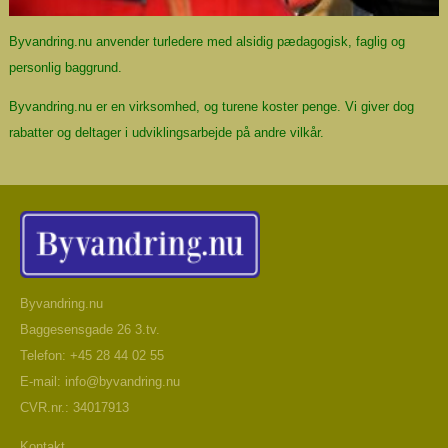
Byvandring.nu anvender turledere med alsidig pædagogisk, faglig og
personlig baggrund.
Byvandring.nu er en virksomhed, og
turene koster penge
. Vi giver dog
rabatter og deltager i udviklingsarbejde på andre vilkår.
Byvandring.nu
Baggesensgade 26 3.tv.
Telefon: +45 28 44 02 55
E-mail:
info@byvandring.nu
CVR.nr.: 34017913
Kontakt