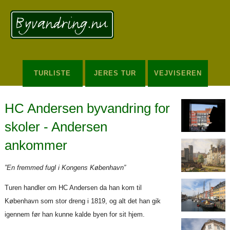
Redigér
SenesteRettelser
Historik
Indstillinger
TURLISTE
JERES TUR
VEJVISEREN
HC Andersen byvandring for
skoler - Andersen
ankommer
”En fremmed fugl i Kongens København”
Turen handler om HC Andersen da han kom til
København som stor dreng i 1819, og alt det han gik
igennem før han kunne kalde byen for sit hjem.