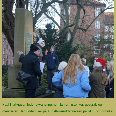
Paul Hartvigson leder byvandring.nu. Han er historiker, geograf, og
meritlærer. Han underviser på Turistføreruddannelsen på RUC og formidler