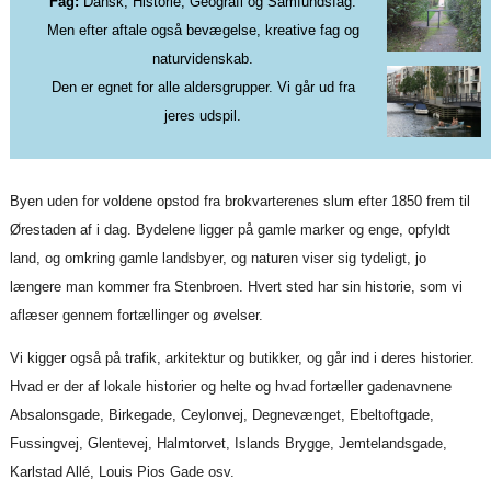
Fag:
Dansk, Historie, Geografi og Samfundsfag.
Men efter aftale også bevægelse, kreative fag og
naturvidenskab.
Den er egnet for alle aldersgrupper. Vi går ud fra
jeres udspil.
Byen uden for voldene opstod fra brokvarterenes slum efter 1850 frem til
Ørestaden af i dag. Bydelene ligger på gamle marker og enge, opfyldt
land, og omkring gamle landsbyer, og naturen viser sig tydeligt, jo
længere man kommer fra Stenbroen. Hvert sted har sin historie, som vi
aflæser gennem fortællinger og øvelser.
Vi kigger også på trafik, arkitektur og butikker, og går ind i deres historier.
Hvad er der af lokale historier og helte og hvad fortæller gadenavnene
Absalonsgade, Birkegade, Ceylonvej, Degnevænget, Ebeltoftgade,
Fussingvej, Glentevej, Halmtorvet, Islands Brygge, Jemtelandsgade,
Karlstad Allé, Louis Pios Gade osv.