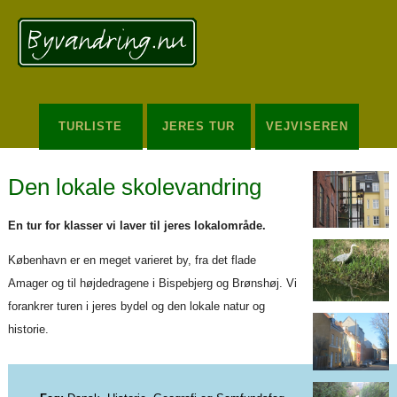
Redigér
SenesteRettelser
Historik
Indstillinger
TURLISTE
JERES TUR
VEJVISEREN
Den lokale skolevandring
En tur for klasser vi laver til jeres lokalområde.
København er en meget varieret by, fra det flade
Amager og til højdedragene i Bispebjerg og Brønshøj. Vi
forankrer turen i jeres bydel og den lokale natur og
historie.