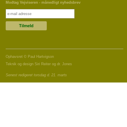
Modtag Vejviseren - månedligt nyhedsbrev
Ophavsret ©
Paul Hartvigson
Teknik og design
Siri Reiter
og
dr. Jones
Senest redigeret
torsdag d. 21. marts