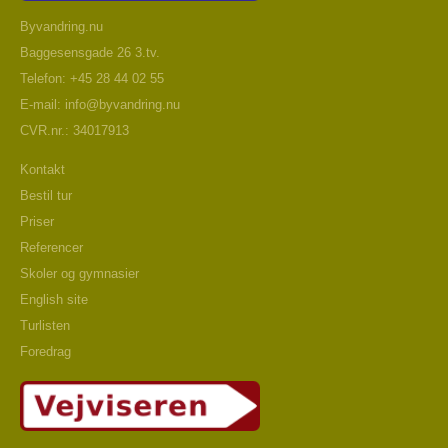
Byvandring.nu
Baggesensgade 26 3.tv.
Telefon: +45 28 44 02 55
E-mail:
info@byvandring.nu
CVR.nr.: 34017913
Kontakt
Bestil tur
Priser
Referencer
Skoler og gymnasier
English site
Turlisten
Foredrag