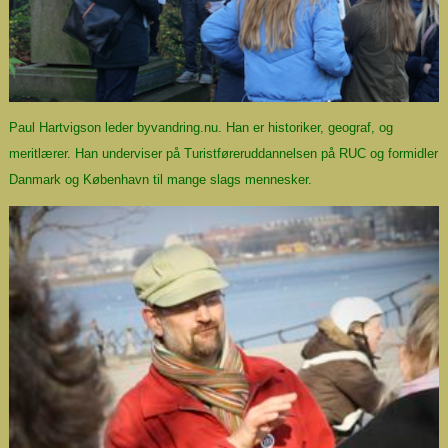
Paul Hartvigson leder byvandring.nu. Han er historiker, geograf, og
meritlærer. Han underviser på Turistføreruddannelsen på RUC og formidler
Danmark og København til mange slags mennesker.