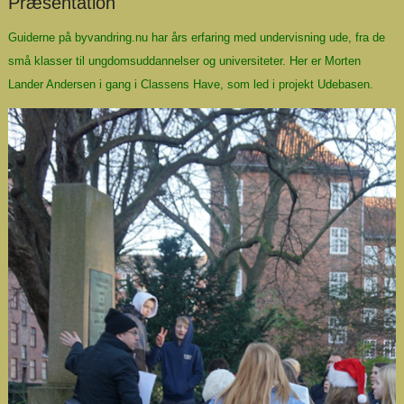
Præsentation
Guiderne på byvandring.nu har års erfaring med undervisning ude, fra de
små klasser til ungdomsuddannelser og universiteter. Her er Morten
Lander Andersen i gang i Classens Have, som led i projekt
Udebasen
.