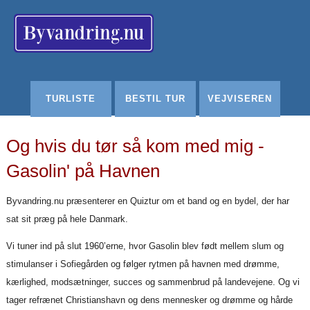
Redigér
SenesteRettelser
Historik
Indstillinger
TURLISTE
BESTIL TUR
VEJVISEREN
Og hvis du tør så kom med mig -
Gasolin' på Havnen
Byvandring.nu præsenterer en Quiztur om et band og en bydel, der har
sat sit præg på hele Danmark.
Vi tuner ind på slut 1960’erne, hvor Gasolin blev født mellem slum og
stimulanser i Sofiegården og følger rytmen på havnen med drømme,
kærlighed, modsætninger, succes og sammenbrud på landevejene. Og vi
tager refrænet Christianshavn og dens mennesker og drømme og hårde