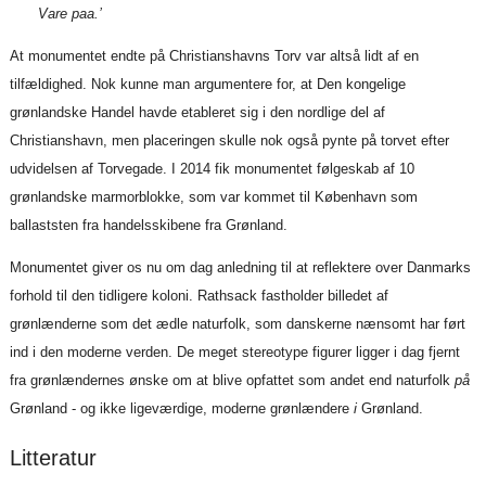
Vare paa.’
At monumentet endte på Christianshavns Torv var altså lidt af en
tilfældighed. Nok kunne man argumentere for, at Den kongelige
grønlandske Handel havde etableret sig i den nordlige del af
Christianshavn, men placeringen skulle nok også pynte på torvet efter
udvidelsen af Torvegade. I 2014 fik monumentet følgeskab af 10
grønlandske marmorblokke, som var kommet til København som
ballaststen fra handelsskibene fra Grønland.
Monumentet giver os nu om dag anledning til at reflektere over Danmarks
forhold til den tidligere koloni. Rathsack fastholder billedet af
grønlænderne som det ædle naturfolk, som danskerne nænsomt har ført
ind i den moderne verden. De meget stereotype figurer ligger i dag fjernt
fra grønlændernes ønske om at blive opfattet som andet end naturfolk
på
Grønland - og ikke ligeværdige, moderne grønlændere
i
Grønland.
Litteratur