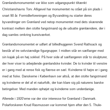
Grønlandsmonumentet var ikke som udgangspunkt tiltænkt
Christianshavns Torv. Alligevel har monumentet nu stået på sin plads i
snart 90 år. Formidlerforeningen og Byvandring.nu starter deres
byvandringer om Grønland ved netop monumentet med dets skærende
kontrast mellem den stolte fangstmand og de udsatte grønlændere, der i
dag samles omkring kunstværket.
Grønlandsmonumentet er udført af billedhuggeren Svend Rathsack og
består af tre selvstændige figurgrupper. I midten står en sælfanger med
sin kajak på en høj sokkel. På hver side af sælfangeren står to skulpturer,
der hver viser to arbejdende grønlandske kvinder. De to kvinder til venstre
er i gang med at rense fisk og flænse en sæl. Kvinderne til højre er i gang
med at fiske. Danskerne i København ser altså, at den stolte fangstmand
og kvinderne er del af et naturfolk, der kan klare sig på naturens barske
betingelser. Med manden ophøjet og kvinderne som underdanige.
Allerede i 1920’erne var der stor interesse for Grønland i Danmark.
Polarforskeren Knud Rasmussen var kommet hjem efter den 5. Thule-