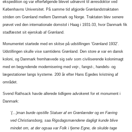
ekspedition og var efterfølgende blevet udnævnt til æresdoktor ved
Københavns Universitet. På samme tid afgjorde Grønlandstraktaten
striden om Grønland mellem Danmark og Norge. Traktaten blev senere
prøvet ved den internationale domstol i Haag i 1931-33, hvor Danmark fik
stadfæstet sit ejerskab af Grønland.
Monumentet startede med en skitse på udstillingen ’Grønland 1932’.
Udstillingen skulle vise samtidens Grønland. Den store ø var en dansk
koloni, og Danmark fremhævede sig selv som civiliserende kolonimagt
med en begyndende modernisering med vejr-, fangst-, handels- og
lægestationer langs kysterne. 200 år efter Hans Egedes kristning af
området.
Svend Rathsack havde allerede tidligere advokeret for et monument i
Danmark:
’(…)man burde opstille Statuer af en Grønlænder og en Færing
ved Christiansborg, saa Rigsdagsmændene dagligt kunde blive
mindet om, at der ogsaa var Folk i fjerne Egne, de skulde tage