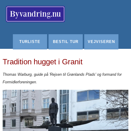
Redigér
SenesteRettelser
Historik
Indstillinger
TURLISTE
BESTIL TUR
VEJVISEREN
Tradition hugget i Granit
Thomas Warburg, guide på 'Rejsen til Grønlands Plads' og formand for
Formidlerforeningen.