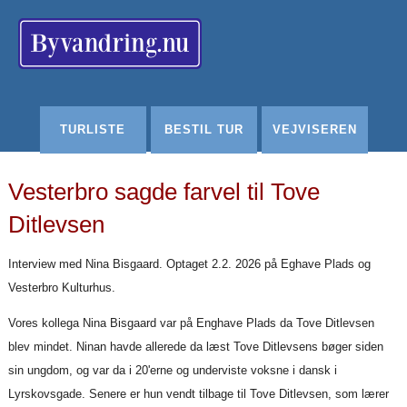
Redigér
SenesteRettelser
Historik
Indstillinger
TURLISTE
BESTIL TUR
VEJVISEREN
Vesterbro sagde farvel til Tove
Ditlevsen
Interview med Nina Bisgaard. Optaget 2.2. 2026 på Eghave Plads og
Vesterbro Kulturhus.
Vores kollega Nina Bisgaard var på Enghave Plads da Tove Ditlevsen
blev mindet. Ninan havde allerede da læst Tove Ditlevsens bøger siden
sin ungdom, og var da i 20'erne og underviste voksne i dansk i
Lyrskovsgade. Senere er hun vendt tilbage til Tove Ditlevsen, som lærer