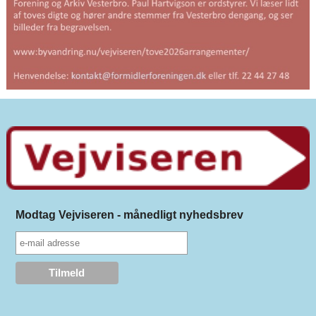
Modtag Vejviseren - månedligt nyhedsbrev