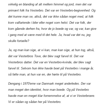
virkelig en blanding af alt mellem himmel og jord, men det var
primært folk fra Vesterbro. Det var en Vesterbro-begivenhed. Og
det kunne man se, altså, det var ikke sådan noget med, at folk
kom valfartende i biler eller noget som helst. Det var folk, der
kom gående derhen fra, hvor de jo boede og var, og var, kan give
i gang med at være med til det hele. Ja, hvad var det nu, jeg
skulle fortælle?
Ja, og man kan sige, at vi kan, man kan sige, at hun tog, altså,
det var Vesterbros Tove, der blev sagt farvel til. Det var
Vesterbros datter. Det var en Vesterbro-kvinde, der blev sagt
farvel til. Selvom hun ikke havde boet på Vesterbro i mange år,
så følte man, at hun var en, der hørte til på Vesterbro.
Dengang i 1970'erne var Danmark meget anderledes. Der var
man meget den identitet, hvor man boede. Og på Vesterbro
havde man en meget klar fornemmelse af, at vi er Vesterbroere.
Vi er sådan og sådan her på Vesterbro.