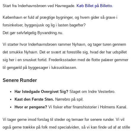
Start fra Inderhavnsbroen ved Havnegade.
Køb Billet på Billetto.
København er fuld af prægtige bygninger, og hvem gider så grave i
forsinkelser, byggesjusk og lig i lasten bagefter?
Det gør selvfølgelig Byvandring.nu.
Vi starter hvor Inderhavnsbroen rammer Nyhavn, og tager turen gennem
det smukke Nyhavn. Det er svært at forestille sig, hvad der har udspillet
sig her i en snusket fortid. Frederiksstaden med de flotte palæer gemmer
til gengæld på byggesager i luksusklassen.
Senere Runder
Har Istedgade Overgivet Sig?
Slaget om Indre Vesterbro.
Kast den Første Sten.
Nørrebro på spil.
Hvor er pengene?
Vi fisker efter finanshistorier i Holmens Kanal.
Vi tager gerne imod forslag til steder og temaer for senere runder. Vi vil
også gerne trække på folk med specialviden, så vi kan finde ud af at stille