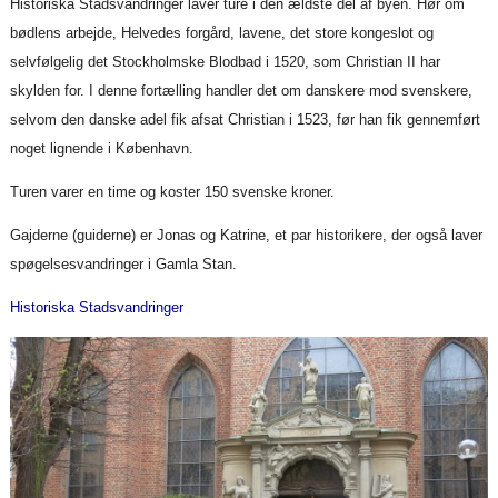
Historiska Stadsvandringer laver ture i den ældste del af byen. Hør om
bødlens arbejde, Helvedes forgård, lavene, det store kongeslot og
selvfølgelig det Stockholmske Blodbad i 1520, som Christian II har
skylden for. I denne fortælling handler det om danskere mod svenskere,
selvom den danske adel fik afsat Christian i 1523, før han fik gennemført
noget lignende i København.
Turen varer en time og koster 150 svenske kroner.
Gajderne (guiderne) er Jonas og Katrine, et par historikere, der også laver
spøgelsesvandringer i Gamla Stan.
Historiska Stadsvandringer