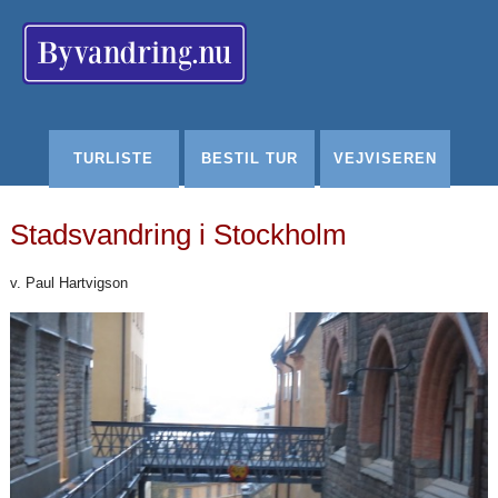
Redigér
SenesteRettelser
Historik
Indstillinger
TURLISTE
BESTIL TUR
VEJVISEREN
Stadsvandring i Stockholm
v. Paul Hartvigson