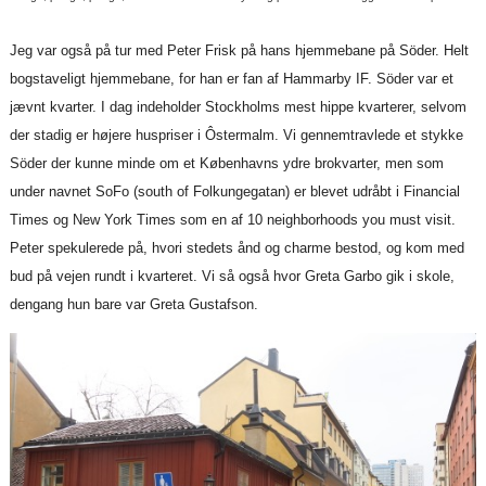
Jeg var også på tur med Peter Frisk på hans hjemmebane på Söder. Helt
bogstaveligt hjemmebane, for han er fan af Hammarby IF. Söder var et
jævnt kvarter. I dag indeholder Stockholms mest hippe kvarterer, selvom
der stadig er højere huspriser i Ôstermalm. Vi gennemtravlede et stykke
Söder der kunne minde om et Københavns ydre brokvarter, men som
under navnet SoFo (south of Folkungegatan) er blevet udråbt i Financial
Times og New York Times som en af 10 neighborhoods you must visit.
Peter spekulerede på, hvori stedets ånd og charme bestod, og kom med
bud på vejen rundt i kvarteret. Vi så også hvor Greta Garbo gik i skole,
dengang hun bare var Greta Gustafson.