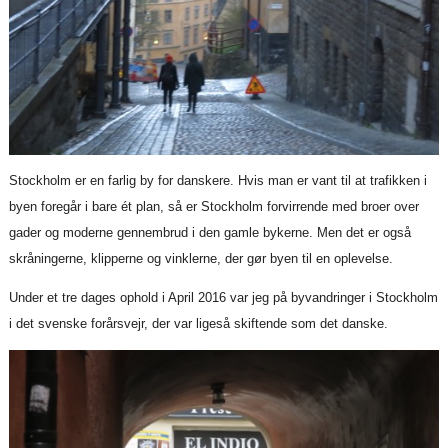
Stockholm er en farlig by for danskere. Hvis man er vant til at trafikken i
byen foregår i bare ét plan, så er Stockholm forvirrende med broer over
gader og moderne gennembrud i den gamle bykerne. Men det er også
skråningerne, klipperne og vinklerne, der gør byen til en oplevelse.
Under et tre dages ophold i April 2016 var jeg på byvandringer i Stockholm
i det svenske forårsvejr, der var ligeså skiftende som det danske.