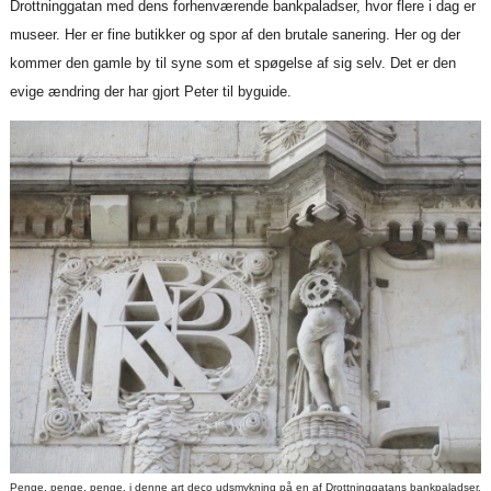
Drottninggatan med dens forhenværende bankpaladser, hvor flere i dag er
museer. Her er fine butikker og spor af den brutale sanering. Her og der
kommer den gamle by til syne som et spøgelse af sig selv. Det er den
evige ændring der har gjort Peter til byguide.
Penge, penge, penge, i denne art deco udsmykning på en af Drottninggatans bankpaladser.