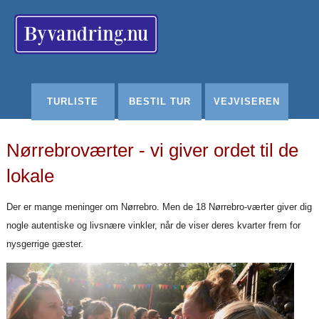
Redigér
SenesteRettelser
Historik
Indstillinger
TURLISTE
BESTIL TUR
VEJVISEREN
Nørrebroværter - vi giver ordet til de
lokale
Der er mange meninger om Nørrebro. Men de 18 Nørrebro-værter giver dig
nogle autentiske og livsnære vinkler, når de viser deres kvarter frem for
nysgerrige gæster.