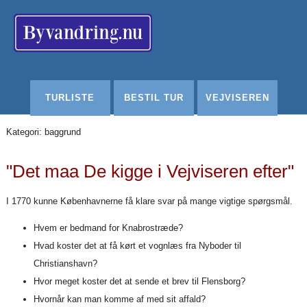
Redigér
SenesteRettelser
Historik
Indstillinger
TURLISTE
BESTIL TUR
VEJVISEREN
Kategori: baggrund
"Det maa De kigge i Vejviseren efter"
I 1770 kunne Københavnerne få klare svar på mange vigtige spørgsmål.
Hvem er bedmand for Knabrostræde?
Hvad koster det at få kørt et vognlæs fra Nyboder til
Christianshavn?
Hvor meget koster det at sende et brev til Flensborg?
Hvornår kan man komme af med sit affald?