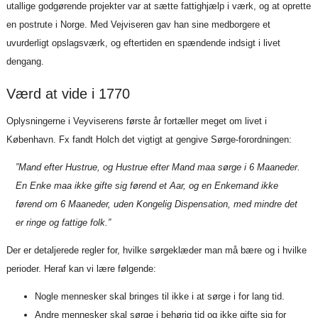
utallige godgørende projekter var at sætte fattighjælp i værk, og at oprette
en postrute i Norge. Med Vejviseren gav han sine medborgere et
uvurderligt opslagsværk, og eftertiden en spændende indsigt i livet
dengang.
Værd at vide i 1770
Oplysningerne i Veyviserens første år fortæller meget om livet i
København. Fx fandt Holch det vigtigt at gengive Sørge-forordningen:
”Mand efter Hustrue, og Hustrue efter Mand maa sørge i 6 Maaneder.
En Enke maa ikke gifte sig førend et Aar, og en Enkemand ikke
førend om 6 Maaneder, uden Kongelig Dispensation, med mindre det
er ringe og fattige folk.”
Der er detaljerede regler for, hvilke sørgeklæder man må bære og i hvilke
perioder. Heraf kan vi lære følgende:
Nogle mennesker skal bringes til ikke i at sørge i for lang tid.
Andre mennesker skal sørge i behørig tid og ikke gifte sig for