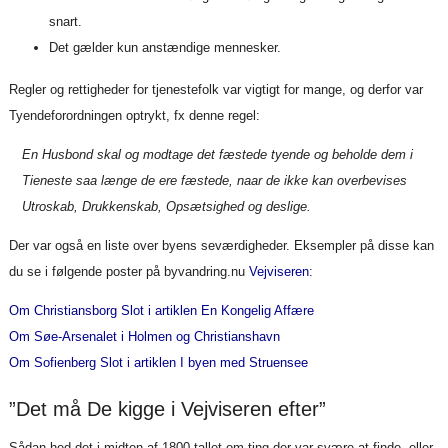
snart.
Det gælder kun anstændige mennesker.
Regler og rettigheder for tjenestefolk var vigtigt for mange, og derfor var
Tyendeforordningen optrykt, fx denne regel:
En Husbond skal og modtage det fæstede tyende og beholde dem i
Tieneste saa længe de ere fæstede, naar de ikke kan overbevises
Utroskab, Drukkenskab, Opsætsighed og deslige.
Der var også en liste over byens seværdigheder. Eksempler på disse kan
du se i følgende poster på byvandring.nu
Vejviseren
:
Om Christiansborg Slot i artiklen En Kongelig Affære
Om Søe-Arsenalet i Holmen og Christianshavn
Om Sofienberg Slot i artiklen I byen med Struensee
”Det må De kigge i Vejviseren efter”
Sådan hed det i midten af 1800-tallet om ting der var svære at finde, eller