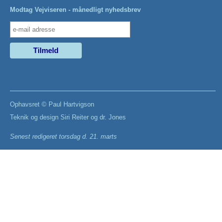
Modtag Vejviseren - månedligt nyhedsbrev
Ophavsret ©
Paul Hartvigson
Teknik og design
Siri Reiter
og
dr. Jones
Senest redigeret
torsdag d. 21. marts