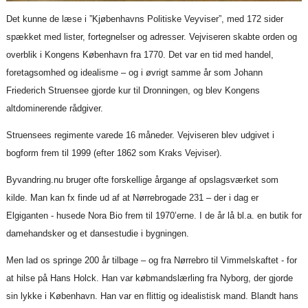
Det kunne de læse i ”Kjøbenhavns Politiske Veyviser”, med 172 sider
spækket med lister, fortegnelser og adresser. Vejviseren skabte orden og
overblik i Kongens København fra 1770. Det var en tid med handel,
foretagsomhed og idealisme – og i øvrigt samme år som Johann
Friederich Struensee gjorde kur til Dronningen, og blev Kongens
altdominerende rådgiver.
Struensees regimente varede 16 måneder. Vejviseren blev udgivet i
bogform frem til 1999 (efter 1862 som Kraks Vejviser).
Byvandring.nu bruger ofte forskellige årgange af opslagsværket som
kilde. Man kan fx finde ud af at Nørrebrogade 231 – der i dag er
Elgiganten - husede Nora Bio frem til 1970’erne. I de år lå bl.a. en butik for
damehandsker og et dansestudie i bygningen.
Men lad os springe 200 år tilbage – og fra Nørrebro til Vimmelskaftet - for
at hilse på Hans Holck. Han var købmandslærling fra Nyborg, der gjorde
sin lykke i København. Han var en flittig og idealistisk mand. Blandt hans