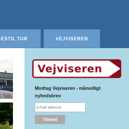
Redigér
SenesteRettelser
Historik
Indstillinger
BESTIL TUR
VEJVISEREN
Modtag Vejviseren - månedligt
nyhedsbrev