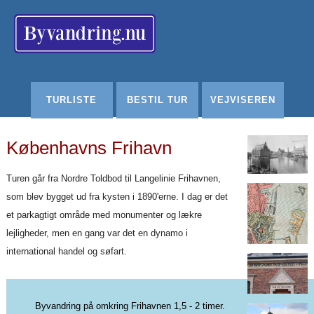
Redigér
SenesteRettelser
Historik
Indstillinger
TURLISTE
BESTIL TUR
VEJVISEREN
Københavns Frihavn
Turen går fra Nordre Toldbod til Langelinie Frihavnen,
som blev bygget ud fra kysten i 1890'erne. I dag er det
et parkagtigt område med monumenter og lækre
lejligheder, men en gang var det en dynamo i
international handel og søfart.
Byvandring på omkring Frihavnen 1,5 - 2 timer.