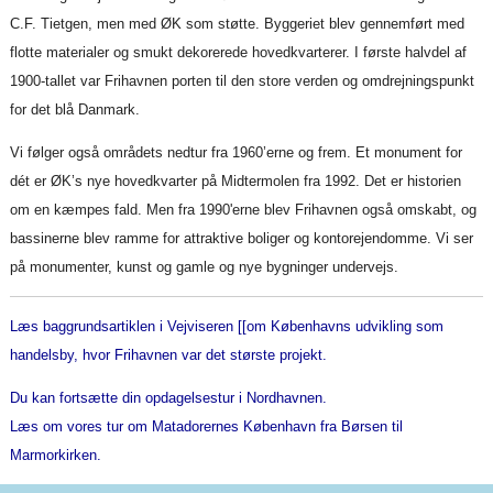
C.F. Tietgen, men med ØK som støtte. Byggeriet blev gennemført med
flotte materialer og smukt dekorerede hovedkvarterer. I første halvdel af
1900-tallet var Frihavnen porten til den store verden og omdrejningspunkt
for det blå Danmark.
Vi følger også områdets nedtur fra 1960’erne og frem. Et monument for
dét er ØK’s nye hovedkvarter på Midtermolen fra 1992. Det er historien
om en kæmpes fald. Men fra 1990'erne blev Frihavnen også omskabt, og
bassinerne blev ramme for attraktive boliger og kontorejendomme. Vi ser
på monumenter, kunst og gamle og nye bygninger undervejs.
Læs baggrundsartiklen i Vejviseren [[om Københavns udvikling som
handelsby, hvor Frihavnen var det største projekt.
Du kan fortsætte din opdagelsestur i Nordhavnen.
Læs om vores tur om Matadorernes København fra Børsen til
Marmorkirken.