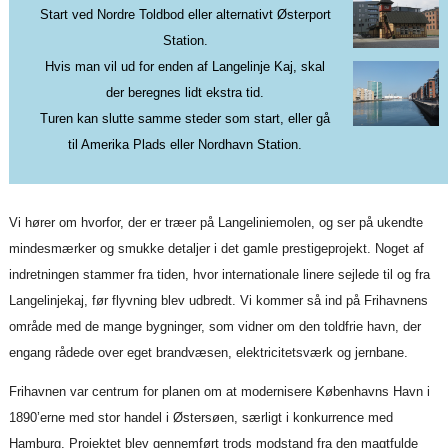
Start ved Nordre Toldbod eller alternativt Østerport
Station.
Hvis man vil ud for enden af Langelinje Kaj, skal
der beregnes lidt ekstra tid.
Turen kan slutte samme steder som start, eller gå
til Amerika Plads eller Nordhavn Station.
Vi hører om hvorfor, der er træer på Langeliniemolen, og ser på ukendte
mindesmærker og smukke detaljer i det gamle prestigeprojekt. Noget af
indretningen stammer fra tiden, hvor internationale linere sejlede til og fra
Langelinjekaj, før flyvning blev udbredt. Vi kommer så ind på Frihavnens
område med de mange bygninger, som vidner om den toldfrie havn, der
engang rådede over eget brandvæsen, elektricitetsværk og jernbane.
Frihavnen var centrum for planen om at modernisere Københavns Havn i
1890’erne med stor handel i Østersøen, særligt i konkurrence med
Hamburg. Projektet blev gennemført trods modstand fra den magtfulde