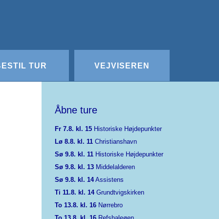
Redigér
SenesteRettelser
Historik
Indstillinger
BESTIL TUR
VEJVISEREN
Åbne ture
Fr 7.8. kl. 15
Historiske Højdepunkter
Lø 8.8. kl. 11
Christianshavn
Sø 9.8. kl. 11
Historiske Højdepunkter
Sø 9.8. kl. 13
Middelalderen
Sø 9.8. kl. 14
Assistens
Ti 11.8. kl. 14
Grundtvigskirken
To 13.8. kl. 16
Nørrebro
To 13.8. kl. 16
Refshaleøen