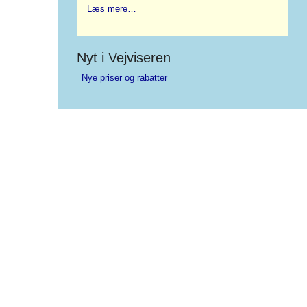
Læs mere…
Nyt i Vejviseren
Nye priser og rabatter