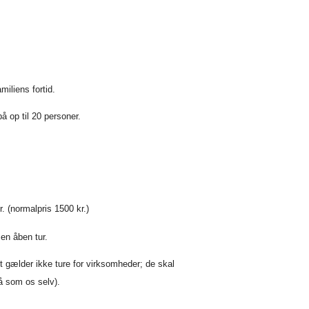
miliens fortid.
å op til 20 personer.
kr. (normalpris 1500 kr.)
 en åben tur.
Det gælder ikke ture for virksomheder; de skal
å som os selv).