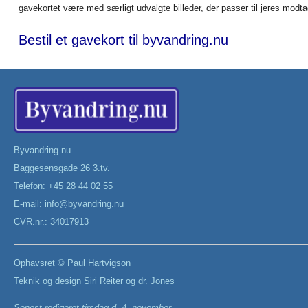
gavekortet være med særligt udvalgte billeder, der passer til jeres modt
Bestil et gavekort til byvandring.nu
Byvandring.nu
Baggesensgade 26 3.tv.
Telefon: +45 28 44 02 55
E-mail:
info@byvandring.nu
CVR.nr.: 34017913
Ophavsret ©
Paul Hartvigson
Teknik og design
Siri Reiter
og
dr. Jones
Senest redigeret
tirsdag d. 4. november