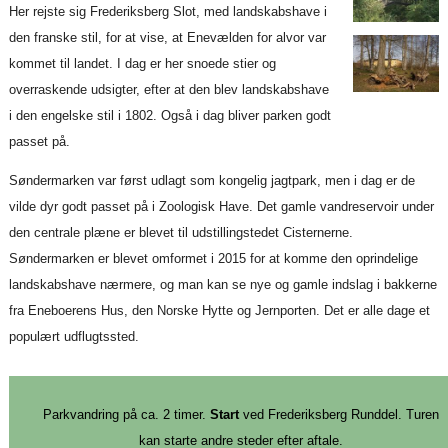
Her rejste sig Frederiksberg Slot, med landskabshave i
den franske stil, for at vise, at Enevælden for alvor var
kommet til landet. I dag er her snoede stier og
overraskende udsigter, efter at den blev landskabshave
i den engelske stil i 1802. Også i dag bliver parken godt
passet på.
Søndermarken var først udlagt som kongelig jagtpark, men i dag er de
vilde dyr godt passet på i Zoologisk Have. Det gamle vandreservoir under
den centrale plæne er blevet til udstillingstedet Cisternerne.
Søndermarken er blevet omformet i 2015 for at komme den oprindelige
landskabshave nærmere, og man kan se nye og gamle indslag i bakkerne
fra Eneboerens Hus, den Norske Hytte og Jernporten. Det er alle dage et
populært udflugtssted.
Parkvandring på ca. 2 timer.
Start
ved Frederiksberg Runddel. Turen
kan starte andre steder efter aftale.