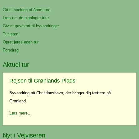
Gå til booking af åbne ture
Læs om de planlagte ture
Giv et gavekort til byvandringer
Turlisten
Opret jeres egen tur
Foredrag
Aktuel tur
Rejsen til Grønlands Plads
Byvandring på Christianshavn, der bringer dig tættere på
Grønland.
Læs mere…
Nyt i Vejviseren