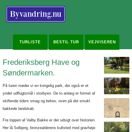
Redigér
SenesteRettelser
Historik
Indstillinger
TURLISTE
BESTIL TUR
VEJVISEREN
Frederiksberg Have og
Søndermarken.
På turen møder vi en kongelig park, der også er et
yndet udflugtsmål i storbyen. De to anlæg er formet af
skiftende tiders smag og behov, oven på det smukt
bakkede landskab.
Fra toppen af Valby Bakke er der udsigt over historien.
Her lå Solbjerg, bronzealderens kultsted med gravhøje.