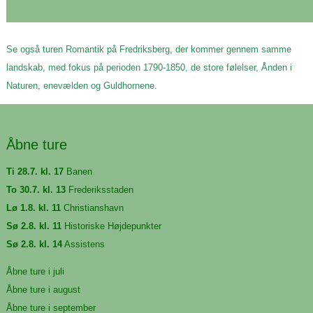
Se også turen Romantik på Fredriksberg, der kommer gennem samme
landskab, med fokus på perioden 1790-1850, de store følelser, Ånden i
Naturen, enevælden og Guldhornene.
Åbne ture
Ti 28.7. kl. 17
Banen
To 30.7. kl. 13
Frederiksstaden
Lø 1.8. kl. 11
Christianshavn
Sø 2.8. kl. 11
Historiske Højdepunkter
Sø 2.8. kl. 14
Assistens
Åbne ture i juli
Åbne ture i august
Åbne ture i september