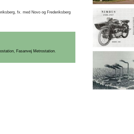
deriksberg, fx. med Novo og Frederiksberg
station, Fasanvej Metrostation.