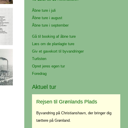
Åbne ture i juli
Åbne ture i august
Åbne ture i september
Gå til booking af åbne ture
Læs om de planlagte ture
Giv et gavekort til byvandringer
Turlisten
Opret jeres egen tur
Foredrag
Aktuel tur
Rejsen til Grønlands Plads
Byvandring på Christianshavn, der bringer dig
tættere på Grønland.