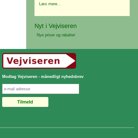
Læs mere…
Nyt i Vejviseren
Nye priser og rabatter
Modtag Vejviseren - månedligt nyhedsbrev