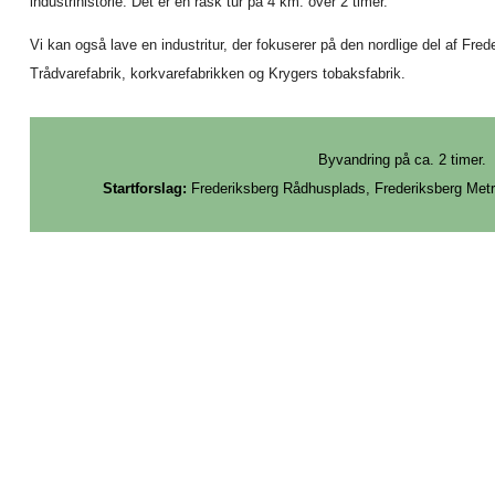
industrihistorie. Det er en rask tur på 4 km. over 2 timer.
Vi kan også lave en industritur, der fokuserer på den nordlige del af Fre
Trådvarefabrik, korkvarefabrikken og Krygers tobaksfabrik.
Byvandring på ca. 2 timer.
Startforslag:
Frederiksberg Rådhusplads, Frederiksberg Metro