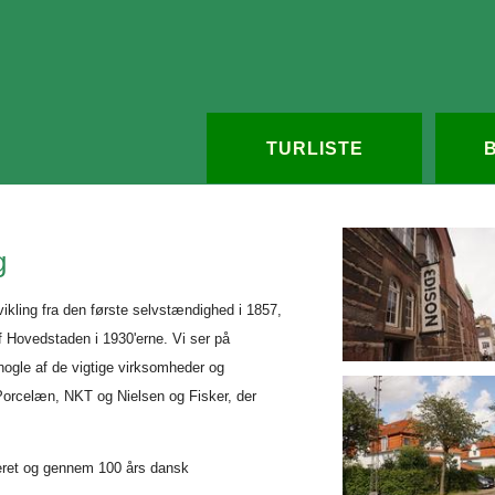
TURLISTE
g
ikling fra den første selvstændighed i 1857,
f Hovedstaden i 1930'erne. Vi ser på
nogle af de vigtige virksomheder og
g Porcelæn, NKT og Nielsen og Fisker, der
teret og gennem 100 års dansk