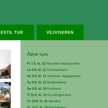
Redigér
SenesteRettelser
Historik
Indstillinger
BESTIL TUR
VEJVISEREN
Åbne ture
Fr 7.8. kl. 15
Historiske Højdepunkter
Lø 8.8. kl. 11
Christianshavn
Sø 9.8. kl. 11
Historiske Højdepunkter
Sø 9.8. kl. 13
Middelalderen
Sø 9.8. kl. 14
Assistens
Ti 11.8. kl. 14
Grundtvigskirken
To 13.8. kl. 16
Nørrebro
To 13.8. kl. 16
Refshaleøen