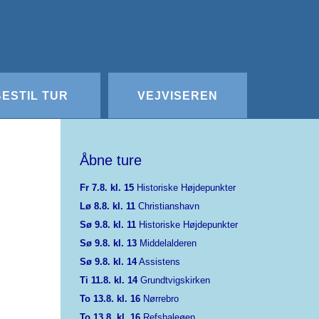
Redigér
SenesteRettelser
Historik
Indstillinger
BESTIL TUR
VEJVISEREN
Åbne ture
Fr 7.8. kl. 15
Historiske Højdepunkter
Lø 8.8. kl. 11
Christianshavn
Sø 9.8. kl. 11
Historiske Højdepunkter
Sø 9.8. kl. 13
Middelalderen
Sø 9.8. kl. 14
Assistens
Ti 11.8. kl. 14
Grundtvigskirken
To 13.8. kl. 16
Nørrebro
To 13.8. kl. 16
Refshaleøen