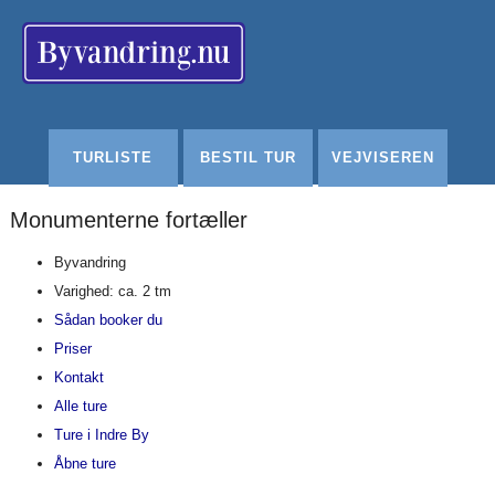
Redigér
SenesteRettelser
Historik
Indstillinger
TURLISTE
BESTIL TUR
VEJVISEREN
Monumenterne fortæller
Byvandring
Varighed: ca. 2 tm
Sådan booker du
Priser
Kontakt
Alle ture
Ture i Indre By
Åbne ture