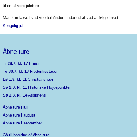
til en af vore juleture.
Man kan læse hvad vi efterhånden finder ud af ved at følge linket
Kongelig jul.
Åbne ture
Ti 28.7. kl. 17
Banen
To 30.7. kl. 13
Frederiksstaden
Lø 1.8. kl. 11
Christianshavn
Sø 2.8. kl. 11
Historiske Højdepunkter
Sø 2.8. kl. 14
Assistens
Åbne ture i juli
Åbne ture i august
Åbne ture i september
Gå til booking af åbne ture