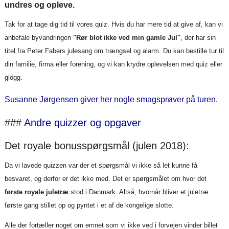
undres og opleve.
Tak for at tage dig tid til vores quiz. Hvis du har mere tid at give af, kan vi
anbefale byvandringen
"Rør blot ikke ved min gamle Jul"
, der har sin
titel fra Peter Fabers julesang om trængsel og alarm. Du kan bestille tur til
din familie, firma eller forening, og vi kan krydre oplevelsen med quiz eller
glögg.
Susanne Jørgensen giver her nogle smagsprøver på turen.
###
Andre quizzer og opgaver
Det royale bonusspørgsmål (julen 2018):
Da vi lavede quizzen var der et spørgsmål vi ikke så let kunne få
besvaret, og derfor er det ikke med. Det er spørgsmålet om hvor det
første royale juletræ
stod i Danmark. Altså, hvornår bliver et juletræ
første gang stillet op og pyntet i et af de kongelige slotte.
Alle der fortæller noget om emnet som vi ikke ved i forvejen vinder billet