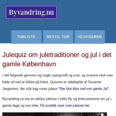
Redigér
SenesteRettelser
Historik
Indstillinger
TURLISTE
BESTIL TUR
VEJVISEREN
Julequiz om juletraditioner og jul i det
gamle København
I det følgende gemmer sig nogle spørgsmål og svar, og svarene skal man
folde ud ved at klikke på linket. Quizzen er udarbejdet af Susanne
Jørgensen, der står bag vores juletur
"Rør blot ikke ved min gamle Jul".
Byvandring.nu har en række juleture i Indre By og brokvartererne om jul i
gamle dage og nye tider.
Få overblik over vore juleture her.