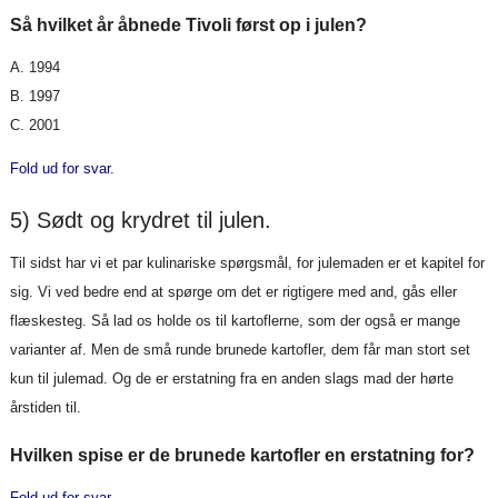
Så hvilket år åbnede Tivoli først op i julen?
A. 1994
B. 1997
C. 2001
Fold ud for svar.
5) Sødt og krydret til julen.
Til sidst har vi et par kulinariske spørgsmål, for julemaden er et kapitel for
sig. Vi ved bedre end at spørge om det er rigtigere med and, gås eller
flæskesteg. Så lad os holde os til kartoflerne, som der også er mange
varianter af. Men de små runde brunede kartofler, dem får man stort set
kun til julemad. Og de er erstatning fra en anden slags mad der hørte
årstiden til.
Hvilken spise er de brunede kartofler en erstatning for?
Fold ud for svar.