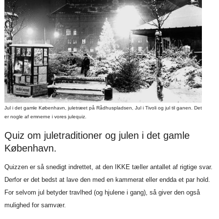
Jul i det gamle København, juletræet på Rådhuspladsen, Jul i Tivoli og jul til ganen. Det
er nogle af emnerne i vores julequiz.
Quiz om juletraditioner og julen i det gamle
København.
Quizzen er så snedigt indrettet, at den IKKE tæller antallet af rigtige svar.
Derfor er det bedst at lave den med en kammerat eller endda et par hold.
For selvom jul betyder travlhed (og hjulene i gang), så giver den også
mulighed for samvær.