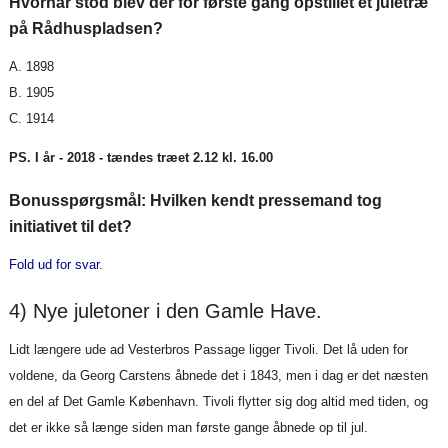
Hvornår stod blev der for første gang opstillet et juletræ
på Rådhuspladsen?
A. 1898
B. 1905
C. 1914
PS. I år - 2018 - tændes træet 2.12 kl. 16.00
Bonusspørgsmål: Hvilken kendt pressemand tog
initiativet til det?
Fold ud for svar.
4) Nye juletoner i den Gamle Have.
Lidt længere ude ad Vesterbros Passage ligger Tivoli. Det lå uden for
voldene, da Georg Carstens åbnede det i 1843, men i dag er det næsten
en del af Det Gamle København. Tivoli flytter sig dog altid med tiden, og
det er ikke så længe siden man første gange åbnede op til jul.