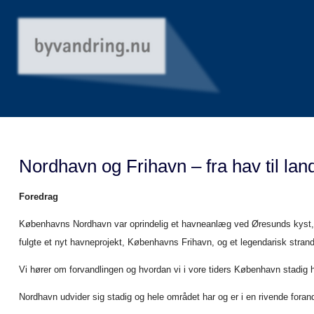
Nordhavn og Frihavn – fra hav til lan
Foredrag
Københavns Nordhavn var oprindelig et havneanlæg ved Øresunds kyst, anl
fulgte et nyt havneprojekt, Københavns Frihavn, og et legendarisk strandar
Vi hører om forvandlingen og hvordan vi i vore tiders København stadig h
Nordhavn udvider sig stadig og hele området har og er i en rivende forand