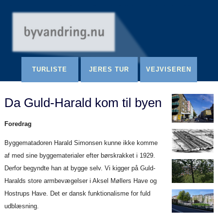
Redigér
SenesteRettelser
Historik
Indstillinger
TURLISTE
JERES TUR
VEJVISEREN
Da Guld-Harald kom til byen
Foredrag
Byggematadoren Harald Simonsen kunne ikke komme
af med sine byggematerialer efter børskrakket i 1929.
Derfor begyndte han at bygge selv. Vi kigger på Guld-
Haralds store armbevægelser i Aksel Møllers Have og
Hostrups Have. Det er dansk funktionalisme for fuld
udblæsning.