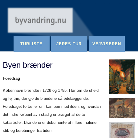
Redigér
SenesteRettelser
Historik
Indstillinger
TURLISTE
JERES TUR
VEJVISEREN
Byen brænder
Foredrag
København brændte i 1728 og 1795. Hør om de uheld
og fejltrin, der gjorde brandene så ødelæggende.
Foredraget fortæller om kampen mod ilden, og hvordan
det indre København stadig er præget af de to
katastrofer. Brandene er dokumenteret i flere malerier,
stik og beretninger fra tiden.