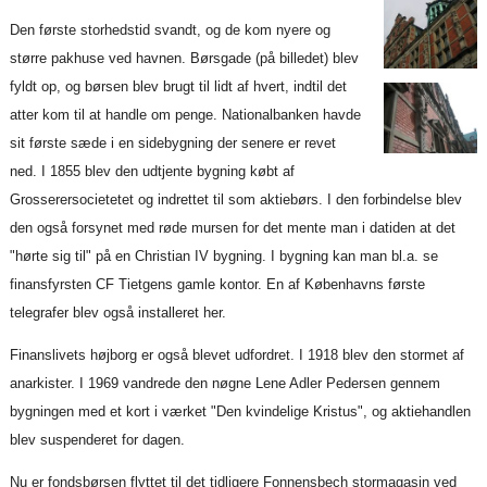
Den første storhedstid svandt, og de kom nyere og
større pakhuse ved havnen. Børsgade (på billedet) blev
fyldt op, og børsen blev brugt til lidt af hvert, indtil det
atter kom til at handle om penge. Nationalbanken havde
sit første sæde i en sidebygning der senere er revet
ned. I 1855 blev den udtjente bygning købt af
Grosserersocietetet og indrettet til som aktiebørs. I den forbindelse blev
den også forsynet med røde mursen for det mente man i datiden at det
"hørte sig til" på en Christian IV bygning. I bygning kan man bl.a. se
finansfyrsten CF Tietgens gamle kontor. En af Københavns første
telegrafer blev også installeret her.
Finanslivets højborg er også blevet udfordret. I 1918 blev den stormet af
anarkister. I 1969 vandrede den nøgne Lene Adler Pedersen gennem
bygningen med et kort i værket "Den kvindelige Kristus", og aktiehandlen
blev suspenderet for dagen.
Nu er fondsbørsen flyttet til det tidligere Fonnensbech stormagasin ved