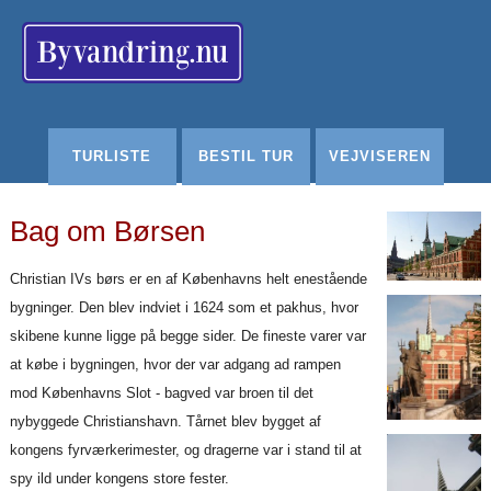
Redigér
SenesteRettelser
Historik
Indstillinger
TURLISTE
BESTIL TUR
VEJVISEREN
Bag om Børsen
Christian IVs børs er en af Københavns helt enestående
bygninger. Den blev indviet i 1624 som et pakhus, hvor
skibene kunne ligge på begge sider. De fineste varer var
at købe i bygningen, hvor der var adgang ad rampen
mod Københavns Slot - bagved var broen til det
nybyggede Christianshavn. Tårnet blev bygget af
kongens fyrværkerimester, og dragerne var i stand til at
spy ild under kongens store fester.