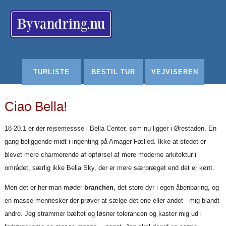
Redigér
SenesteRettelser
Historik
Indstillinger
TURLISTE
BESTIL TUR
VEJVISEREN
Ciao Bella!
18-20.1 er der rejsemessse i Bella Center, som nu ligger i Ørestaden. En
gang beliggende midt i ingenting på Amager Fælled. Ikke at stedet er
blevet mere charmerende af opførsel af mere moderne arkitektur i
området, særlig ikke Bella Sky, der er mere særpræget end det er kønt.
Men det er her man møder
branchen
, det store dyr i egen åbenbaring, og
en masse mennesker der prøver at sælge det ene eller andet - mig blandt
andre. Jeg strammer bæltet og løsner tolerancen og kaster mig ud i