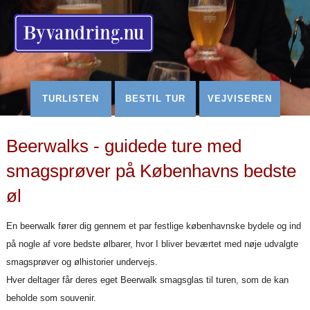
Redigér
SenesteRettelser
Historik
Indstillinger
TURLISTEN
BESTIL TUR
VEJVISEREN
Beerwalks - guidede ture med
smagsprøver på Københavns bedste
øl
En beerwalk fører dig gennem et par festlige københavnske bydele og ind
på nogle af vore bedste ølbarer, hvor I bliver beværtet med nøje udvalgte
smagsprøver og ølhistorier undervejs.
Hver deltager får deres eget Beerwalk smagsglas til turen, som de kan
beholde som souvenir.