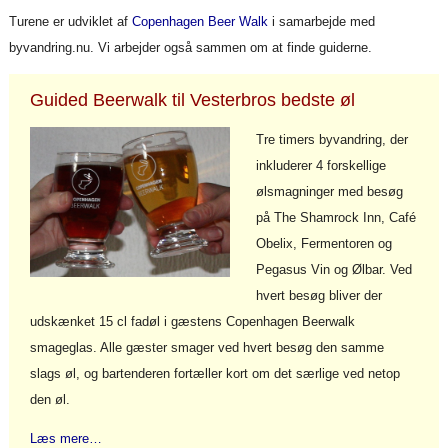
Turene er udviklet af
Copenhagen Beer Walk
i samarbejde med
byvandring.nu. Vi arbejder også sammen om at finde guiderne.
Guided Beerwalk til Vesterbros bedste øl
Tre timers byvandring, der
inkluderer 4 forskellige
ølsmagninger med besøg
på The Shamrock Inn, Café
Obelix, Fermentoren og
Pegasus Vin og Ølbar. Ved
hvert besøg bliver der
udskænket 15 cl fadøl i gæstens Copenhagen Beerwalk
smageglas. Alle gæster smager ved hvert besøg den samme
slags øl, og bartenderen fortæller kort om det særlige ved netop
den øl.
Læs mere…