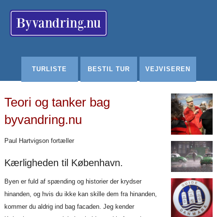
Redigér
SenesteRettelser
Historik
Indstillinger
TURLISTE
BESTIL TUR
VEJVISEREN
Teori og tanker bag
byvandring.nu
Paul Hartvigson fortæller
Kærligheden til København.
Byen er fuld af spænding og historier der krydser
hinanden, og hvis du ikke kan skille dem fra hinanden,
kommer du aldrig ind bag facaden. Jeg kender