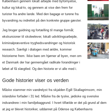
København gennem lokalt arbejde med byfornyelse,
kultur og lokal-tv, og gennem at vise den frem for
turister fra andre lande. Med den bagage er turene fra
byvandring.nu indrettet på den konkrete gruppe gæster.
Jeg bruger guidning og fortælling til mange formål;
ekskursioner til skoleelever, lokalt udviklingsarbejde,
kriminalpræventive tryghedsvandringer og historisk
research. Særligt i dialogen med ældre, kommer
historierne frem. Ikke bare om hjørner af byen, men om
et Danmark der har gennemgået radikale forandringer i
løbet af få slægtled. Og den historie er vi alle med i.
Gode historier viser os verden
Måske stammer min vandrelyst fra skjalden Egill Skallagrimsom, min
islandske forfader i 31 led. Måske fra de tyske, jødiske og svenske
indvandrere i min familjebaggrund. I hvert tilfælde er det på grund af dem
at jeg er blevet historiker, uddannet på Odense og Københavns