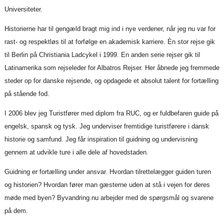
Universiteter.
Historierne har til gengæld bragt mig ind i nye verdener, når jeg nu var for
rast- og respektløs til at forfølge en akademisk karriere. Èn stor rejse gik
til Berlin på Christiania Ladcykel i 1999. En anden serie rejser gik til
Latinamerika som rejseleder for Albatros Rejser. Her åbnede jeg fremmede
steder op for danske rejsende, og opdagede et absolut talent for fortælling
på stående fod.
I 2006 blev jeg Turistfører med diplom fra RUC, og er fuldbefaren guide på
engelsk, spansk og tysk. Jeg underviser fremtidige turistførere i dansk
historie og samfund. Jeg får inspiration til guidning og undervisning
gennem at udvikle ture i alle dele af hovedstaden.
Guidning er fortælling under ansvar. Hvordan tilrettelægger guiden turen
og historien? Hvordan fører man gæsterne uden at stå i vejen for deres
møde med byen? Byvandring.nu arbejder med de spørgsmål og svarene
på dem.