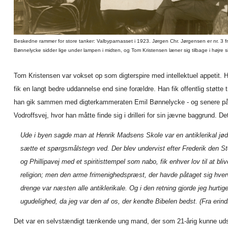
Beskedne rammer for store tanker: Valbyparnasset i 1923. Jørgen Chr. Jørgensen er nr. 3 fr
Bønnelycke sidder lige under lampen i midten, og Tom Kristensen læner sig tilbage i højre s
Tom Kristensen var vokset op som digterspire med intellektuel appetit.
fik en langt bedre uddannelse end sine forældre. Han fik offentlig støtte
han gik sammen med digterkammeraten Emil Bønnelycke - og senere 
Vodroffsvej, hvor han måtte finde sig i drilleri for sin jævne baggrund. De
Ude i byen sagde man at Henrik Madsens Skole var en antiklerikal jødes
sætte et spørgsmålstegn ved. Der blev undervist efter Frederik den Sto
og Phillipavej med et spiritisttempel som nabo, fik enhver lov til at bliv
religion; men den arme frimenighedspræst, der havde påtaget sig hverve
drenge var næsten alle antiklerikale. Og i den retning gjorde jeg hurtig
ugudelighed, da jeg var den af os, der kendte Bibelen bedst.
(Fra erind
Det var en selvstændigt tænkende ung mand, der som 21-årig kunne ud