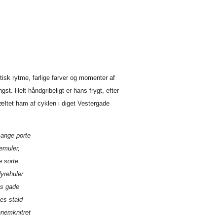
isk rytme, farlige farver og momenter af
gst. Helt håndgribeligt er hans frygt, efter
æltet ham af cyklen i diget Vestergade
ange porte
emuler,
e sorte,
yrehuler
es gade
tes stald
nnemknitret