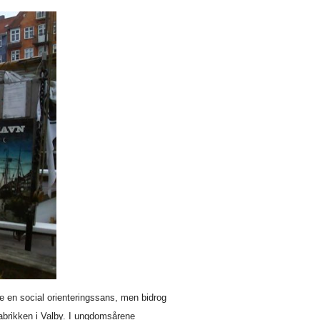
 en social orienteringssans, men bidrog
efabrikken i Valby. I ungdomsårene