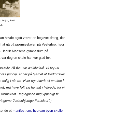
a højre, Emil
ide.
 Han havde også været en begavet dreng, der
 til at gå på præmieskolen på Vesterbro, hvor
på Henrik Madsens gymnasium på
t var dog en skole han var glad for:
kole. At den var antiklerikal, vil jeg nu
res princip, at her på hjørnet af Vodroffsvej
e salig i sin tro. Hver uge havde vi en time i
t, må have følt sig hensat i helvede, for vi
e fremskridt. Jeg egnede mig ypperligt til
ringerne ”Aabenhjertige Fortielser”.)
sende et
manifest om, hvordan byen skulle