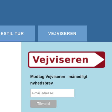
Redigér
SenesteRettelser
Historik
Indstillinger
BESTIL TUR
VEJVISEREN
Modtag Vejviseren - månedligt
nyhedsbrev