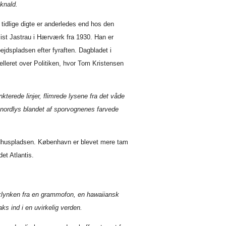
eknald.
tidlige digte er anderledes end hos den
list Jastrau i Hærværk fra 1930. Han er
bejdspladsen efter fyraften. Dagbladet i
lleret over Politiken, hvor Tom Kristensen
erede linjer, flimrede lysene fra det våde
t nordlys blandet af sporvognenes farvede
 Rådhuspladsen. København er blevet mere tam
t Atlantis.
klynken fra en grammofon, en hawaiiansk
ks ind i en uvirkelig verden.