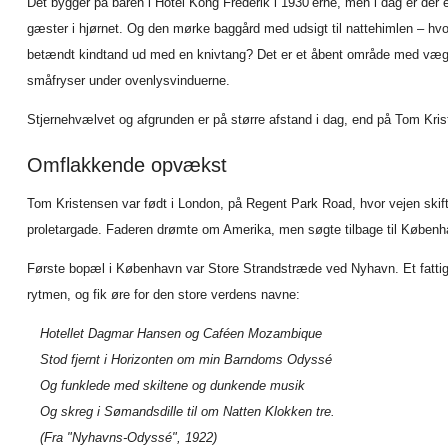
Det bygger på baren i Hotel Kong Frederik i 1930’erne, men i dag er der
gæster i hjørnet. Og den mørke baggård med udsigt til nattehimlen – hvo
betændt kindtand ud med en knivtang? Det er et åbent område med væg
småfryser under ovenlysvinduerne.
Stjernehvælvet og afgrunden er på større afstand i dag, end på Tom Kris
Omflakkende opvækst
Tom Kristensen var født i London, på Regent Park Road, hvor vejen skift
proletargade. Faderen drømte om Amerika, men søgte tilbage til Københ
Første bopæl i København var Store Strandstræde ved Nyhavn. Et fattigt
rytmen, og fik øre for den store verdens navne:
Hotellet Dagmar Hansen og Caféen Mozambique
Stod fjernt i Horizonten om min Barndoms Odyssé
Og funklede med skiltene og dunkende musik
Og skreg i Sømandsdille til om Natten Klokken tre.
(Fra "Nyhavns-Odyssé", 1922)