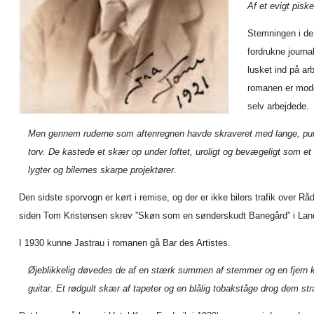
Af et evigt pisk
Stemningen i de 
fordrukne journa
lusket ind på ar
romanen er mode
selv arbejdede.
Men gennem ruderne som aftenregnen havde skraveret med lange, punkt
torv. De kastede et skær op under loftet, uroligt og bevægeligt som e
lygter og bilernes skarpe projektører.
Den sidste sporvogn er kørt i remise, og der er ikke bilers trafik over
siden Tom Kristensen skrev ”Skøn som en sønderskudt Banegård” i Lande
I 1930 kunne Jastrau i romanen gå Bar des Artistes.
Øjeblikkelig døvedes de af en stærk summen af stemmer og en fjern 
guitar. Et rødgult skær af tapeter og en blålig tobakståge drog dem stra