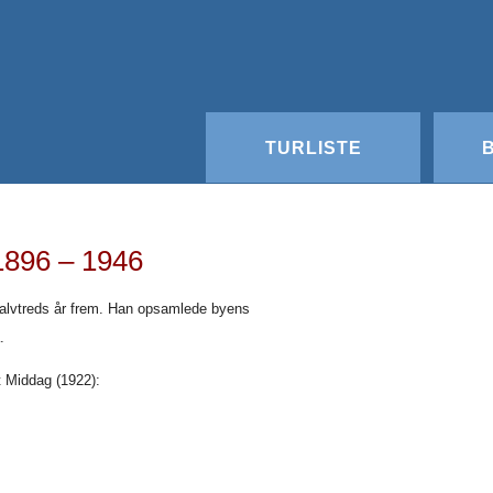
TURLISTE
1896 – 1946
halvtreds år frem. Han opsamlede byens
.
t Middag (1922):