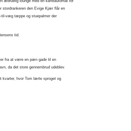
 en ædruelig lounge med en kaffeautomat for
r stordrankeren den Evige Kjær flår en
-til-væg tæppe og stuepalmer der
tensens tid.
er fra at være en pæn gade til en
avn, da det store gennembrud udeblev.
 kvarter, hvor Tom lærte sproget og