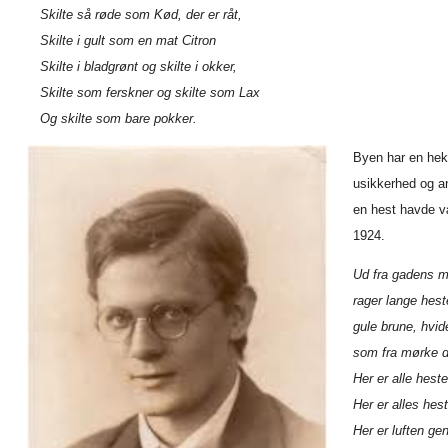
Skilte så røde som Kød, der er råt,
Skilte i gult som en mat Citron
Skilte i bladgrønt og skilte i okker,
Skilte som ferskner og skilte som Lax
Og skilte som bare pokker.
Byen har en hekt
usikkerhed og an
en hest havde v
1924.
Ud fra gadens m
rager lange hest
gule brune, hvid
som fra mørke d
Her er alle hest
Her er alles hes
Her er luften ge