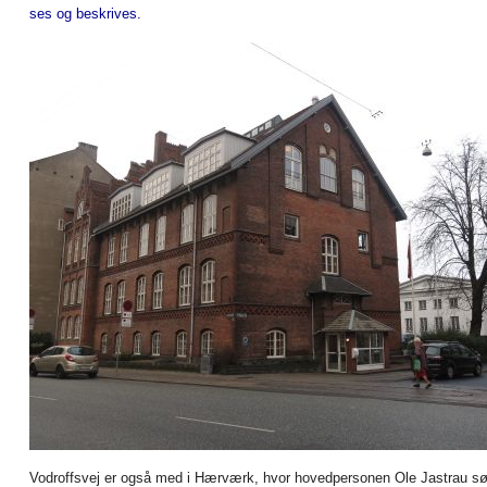
ses og beskrives.
Vodroffsvej er også med i Hærværk, hvor hovedpersonen Ole Jastrau s