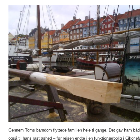
Gennem Toms barndom flyttede familien hele ti gange. Det gav ham både
også til hans rastløshed – før rejsen endte i en funktionærbolig i Cikori