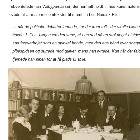
frekventerede han
Valbyparnasset
, der normalt holdt til hos kunstmale
levede af at male mellemtekster til stumfilm hos Nordisk Film.
… når de politiske debatter larmede, for der kom folk, der skulle blive 
havde J. Chr. Jørgensen den vane, at han sad på en stol noget afside
sad foroverbøjet som en spinkel bonde, med den ene hånd over shag
pibespidsen og stirrede mod gulvet, mens han lyttede. Kun når der fald
fjernede han piben for at få plads til at le.