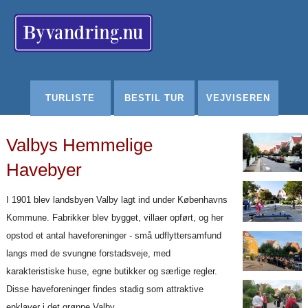
Redigér
SenesteRettelser
Historik
Indstillinger
TURLISTE
BESTIL TUR
VEJVISEREN
Valbys Hemmelige
Havebyer
I 1901 blev landsbyen Valby lagt ind under Københavns
Kommune. Fabrikker blev bygget, villaer opført, og her
opstod et antal haveforeninger - små udflyttersamfund
langs med de svungne forstadsveje, med
karakteristiske huse, egne butikker og særlige regler.
Disse haveforeninger findes stadig som attraktive
enklaver i det grønne Valby.