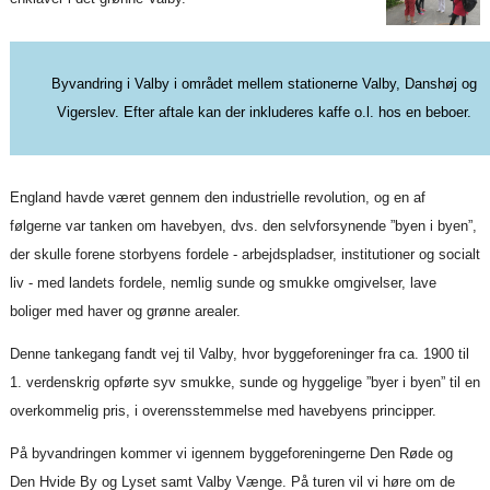
Byvandring i Valby i området mellem stationerne Valby, Danshøj og
Vigerslev. Efter aftale kan der inkluderes kaffe o.l. hos en beboer.
England havde været gennem den industrielle revolution, og en af
følgerne var tanken om havebyen, dvs. den selvforsynende ”byen i byen”,
der skulle forene storbyens fordele - arbejdspladser, institutioner og socialt
liv - med landets fordele, nemlig sunde og smukke omgivelser, lave
boliger med haver og grønne arealer.
Denne tankegang fandt vej til Valby, hvor byggeforeninger fra ca. 1900 til
1. verdenskrig opførte syv smukke, sunde og hyggelige ”byer i byen” til en
overkommelig pris, i overensstemmelse med havebyens principper.
På byvandringen kommer vi igennem byggeforeningerne Den Røde og
Den Hvide By og Lyset samt Valby Vænge. På turen vil vi høre om de