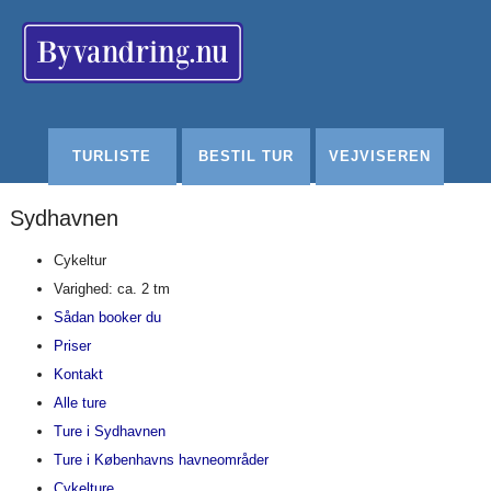
Redigér
SenesteRettelser
Historik
Indstillinger
TURLISTE
BESTIL TUR
VEJVISEREN
Sydhavnen
Cykeltur
Varighed: ca. 2 tm
Sådan booker du
Priser
Kontakt
Alle ture
Ture i Sydhavnen
Ture i Københavns havneområder
Cykelture