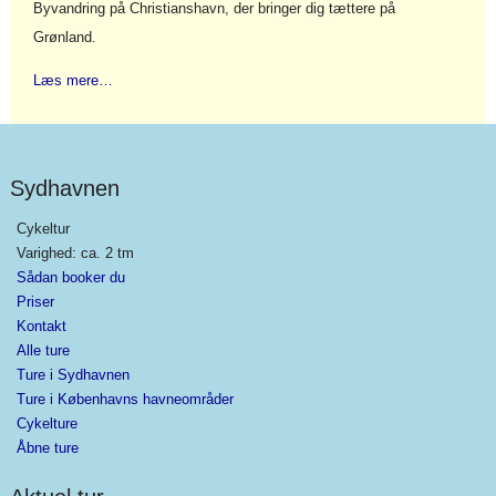
Byvandring på Christianshavn, der bringer dig tættere på
Grønland.
Læs mere…
Sydhavnen
Cykeltur
Varighed: ca. 2 tm
Sådan booker du
Priser
Kontakt
Alle ture
Ture i Sydhavnen
Ture i Københavns havneområder
Cykelture
Åbne ture