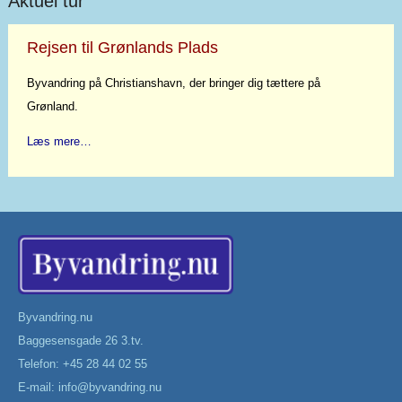
Aktuel tur
Rejsen til Grønlands Plads
Byvandring på Christianshavn, der bringer dig tættere på
Grønland.
Læs mere…
Byvandring.nu
Baggesensgade 26 3.tv.
Telefon: +45 28 44 02 55
E-mail:
info@byvandring.nu