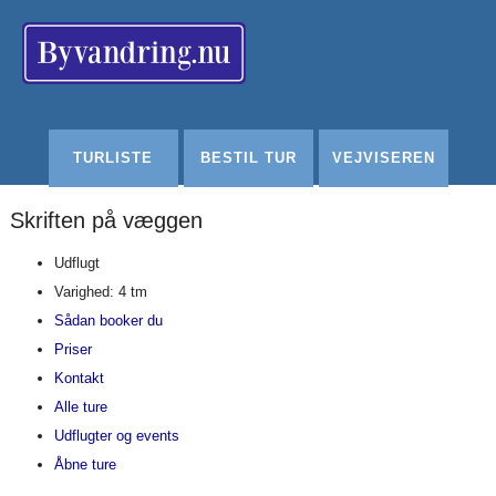
Redigér
SenesteRettelser
Historik
Indstillinger
TURLISTE
BESTIL TUR
VEJVISEREN
Skriften på væggen
Udflugt
Varighed: 4 tm
Sådan booker du
Priser
Kontakt
Alle ture
Udflugter og events
Åbne ture