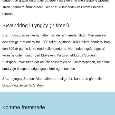
Istiden har gravet ud til dale og søer - og siden har menneskene præget
stedet gennem århundreder. Det er et kulturlandskab i ordets bedste
forstand.
Byvandring i Lyngby (2 timer)
Start i Lyngbys aktive bymidte med de raffinerede tilbud. Man mærker
den driftige stationsby fra 1900-tallet, og finder 1600-tallets bondeby bag
den 800 år gamle kirke med kalkmalerierne. Her findes også noget af
vores ældste industri ved Mølleåen. På turen et kig på Sorgenfri
Slotspark, hvor turen går ad Prinsessestien og Søpromenaden, og andre
smutveje tilbage til udgangspunktet og til nutiden.
Start:
Lyngby Station. Alternativer er mulige, fx. kan turen gå mellem
Lyngby og Sorgenfri Station
Komme fremmede