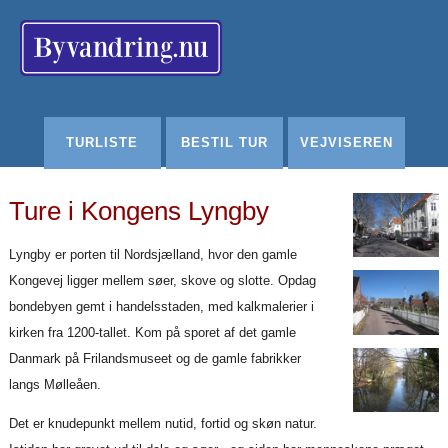
Redigér
SenesteRettelser
Historik
Indstillinger
TURLISTE
BESTIL TUR
VEJVISEREN
Ture i Kongens Lyngby
Lyngby er porten til Nordsjælland, hvor den gamle
Kongevej ligger mellem søer, skove og slotte. Opdag
bondebyen gemt i handelsstaden, med kalkmalerier i
kirken fra 1200-tallet. Kom på sporet af det gamle
Danmark på Frilandsmuseet og de gamle fabrikker
langs Mølleåen.
Det er knudepunkt mellem nutid, fortid og skøn natur.