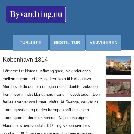
Redigér
SenesteRettelser
Historik
Indstillinger
TURLISTE
BESTIL TUR
VEJVISEREN
København 1814
I årtierne før Norges uafhængighed, blev relationen
mellem rigerne tættere, og flere kom til København.
Men bevidstheden om en egen norsk identitet voksede
frem, ikke mindst blandt nordmænd i Hovedstaden. Den
fælles stat var også truet udefra. Af Sverige, der var på
stormagtsstien, og af den kæmpe konflikt mellem
stormagterne, der kulminerede i Napoleonskrigene.
Flåden blev overvundet i 1801, og København blev
bombet i 1807, begge gange med Englænderne som