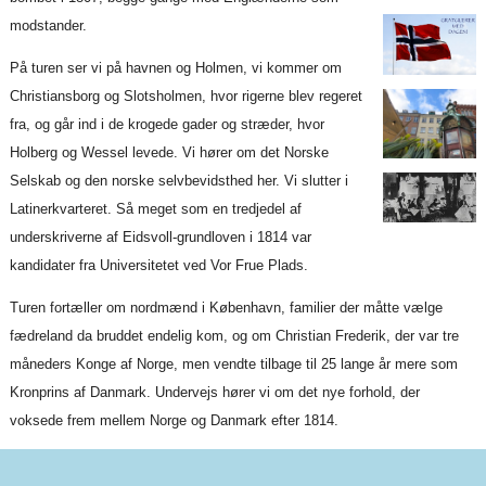
modstander.
På turen ser vi på havnen og Holmen, vi kommer om
Christiansborg og Slotsholmen, hvor rigerne blev regeret
fra, og går ind i de krogede gader og stræder, hvor
Holberg og Wessel levede. Vi hører om det Norske
Selskab og den norske selvbevidsthed her. Vi slutter i
Latinerkvarteret. Så meget som en tredjedel af
underskriverne af Eidsvoll-grundloven i 1814 var
kandidater fra Universitetet ved Vor Frue Plads.
Turen fortæller om nordmænd i København, familier der måtte vælge
fædreland da bruddet endelig kom, og om Christian Frederik, der var tre
måneders Konge af Norge, men vendte tilbage til 25 lange år mere som
Kronprins af Danmark. Undervejs hører vi om det nye forhold, der
voksede frem mellem Norge og Danmark efter 1814.