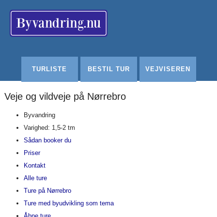
Redigér
SenesteRettelser
Historik
Indstillinger
TURLISTE
BESTIL TUR
VEJVISEREN
Veje og vildveje på Nørrebro
Byvandring
Varighed: 1,5-2 tm
Sådan booker du
Priser
Kontakt
Alle ture
Ture på Nørrebro
Ture med byudvikling som tema
Åbne ture